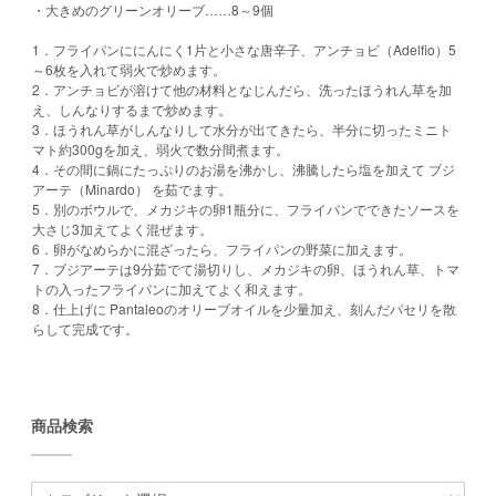
・大きめのグリーンオリーブ……8～9個
1．フライパンににんにく1片と小さな唐辛子、アンチョビ（Adelfio）5
～6枚を入れて弱火で炒めます。
2．アンチョビが溶けて他の材料となじんだら、洗ったほうれん草を加
え、しんなりするまで炒めます。
3．ほうれん草がしんなりして水分が出てきたら、半分に切ったミニト
マト約300gを加え、弱火で数分間煮ます。
4．その間に鍋にたっぷりのお湯を沸かし、沸騰したら塩を加えて ブジ
アーテ（Minardo） を茹でます。
5．別のボウルで、メカジキの卵1瓶分に、フライパンでできたソースを
大さじ3加えてよく混ぜます。
6．卵がなめらかに混ざったら、フライパンの野菜に加えます。
7．ブジアーテは9分茹でて湯切りし、メカジキの卵、ほうれん草、トマ
トの入ったフライパンに加えてよく和えます。
8．仕上げに Pantaleoのオリーブオイルを少量加え、刻んだパセリを散
らして完成です。
商品検索