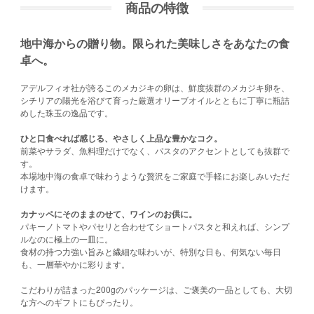
商品の特徴
地中海からの贈り物。限られた美味しさをあなたの食
卓へ。
アデルフィオ社が誇るこのメカジキの卵は、鮮度抜群のメカジキ卵を、
シチリアの陽光を浴びて育った厳選オリーブオイルとともに丁寧に瓶詰
めした珠玉の逸品です。
ひと口食べれば感じる、やさしく上品な豊かなコク。
前菜やサラダ、魚料理だけでなく、パスタのアクセントとしても抜群で
す。
本場地中海の食卓で味わうような贅沢をご家庭で手軽にお楽しみいただ
けます。
カナッペにそのままのせて、ワインのお供に。
パキーノトマトやパセリと合わせてショートパスタと和えれば、シンプ
ルなのに極上の一皿に。
食材の持つ力強い旨みと繊細な味わいが、特別な日も、何気ない毎日
も、一層華やかに彩ります。
こだわりが詰まった200gのパッケージは、ご褒美の一品としても、大切
な方へのギフトにもぴったり。