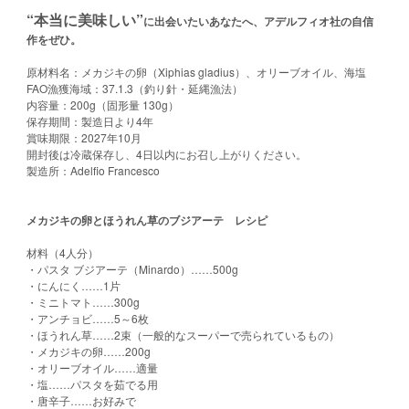
“本当に美味しい”
に出会いたいあなたへ、アデルフィオ社の自信
作をぜひ。
原材料名：メカジキの卵（Xiphias gladius）、オリーブオイル、海塩
FAO漁獲海域：37.1.3（釣り針・延縄漁法）
内容量：200g（固形量 130g）
保存期間：製造日より4年
賞味期限：2027年10月
開封後は冷蔵保存し、4日以内にお召し上がりください。
製造所：Adelfio Francesco
メカジキの卵とほうれん草のブジアーテ レシピ
材料（4人分）
・パスタ ブジアーテ（Minardo）……500g
・にんにく……1片
・ミニトマト……300g
・アンチョビ……5～6枚
・ほうれん草……2束（一般的なスーパーで売られているもの）
・メカジキの卵……200g
・オリーブオイル……適量
・塩……パスタを茹でる用
・唐辛子……お好みで