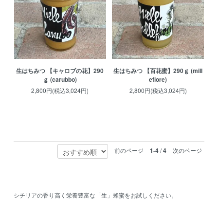
生はちみつ 【キャロブの花】290
生はちみつ 【百花蜜】290ｇ (mill
ｇ (carubbo)
efiore)
2,800円(税込3,024円)
2,800円(税込3,024円)
前のページ
1-4
/
4
次のページ
シチリアの香り高く栄養豊富な「生」蜂蜜をお試しください。