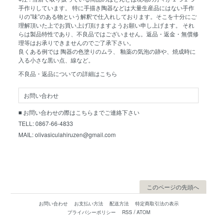
手作りしています。 特に手描き陶器などは大量生産品にはない手作
りの”味”のある物という解釈で仕入れしております。そこを十分にご
理解頂いた上でお買い上げ頂けますようお願い申し上げます。 それ
らは製品特性であり、不良品ではございません。返品・返金・無償修
理等はお承りできませんのでご了承下さい。
良くある例では 陶器の色塗りのムラ、 釉薬の気泡の跡や、焼成時に
入る小さな黒い点、線など。
不良品・返品についての詳細はこちら
お問い合わせ
■ お問い合わせの際はこちらまでご連絡下さい
TELL: 0867-66-4833
MAIL: olivasiculahiruzen@gmail.com
このページの先頭へ
お問い合わせ
お支払い方法
配送方法
特定商取引法の表示
/
プライバシーポリシー
RSS
ATOM