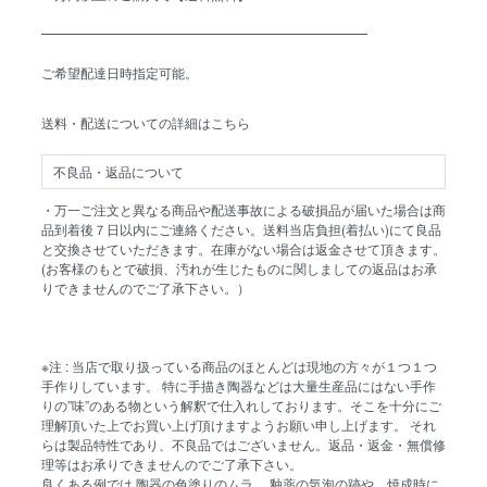
━━━━━━━━━━━━━━━━━━━━━━━━━
ご希望配達日時指定可能。
送料・配送についての詳細はこちら
不良品・返品について
・万一ご注文と異なる商品や配送事故による破損品が届いた場合は商
品到着後７日以内にご連絡ください。送料当店負担(着払い)にて良品
と交換させていただきます。在庫がない場合は返金させて頂きます。
(お客様のもとで破損、汚れが生じたものに関しましての返品はお承
りできませんのでご了承下さい。）
※注 : 当店で取り扱っている商品のほとんどは現地の方々が１つ１つ
手作りしています。 特に手描き陶器などは大量生産品にはない手作
りの”味”のある物という解釈で仕入れしております。そこを十分にご
理解頂いた上でお買い上げ頂けますようお願い申し上げます。 それ
らは製品特性であり、不良品ではございません。返品・返金・無償修
理等はお承りできませんのでご了承下さい。
良くある例では 陶器の色塗りのムラ、 釉薬の気泡の跡や、焼成時に