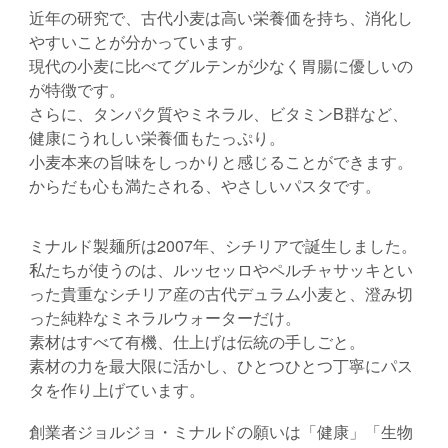
近年の研究で、古代小麦は高い栄養価を持ち、消化し
やすいことが分かっています。
現代の小麦に比べてグルテンが少なく胃腸に優しいの
が特徴です。
さらに、タンパク質やミネラル、ビタミンB群など、
健康にうれしい栄養価もたっぷり。
小麦本来の旨味をしっかりと感じることができます。
からだも心も満たされる、やさしいパスタです。
ミナルド製麺所は2007年、シチリアで誕生しました。
私たちが使うのは、ルッセッロやペルチャサッキとい
った貴重なシチリア産の古代デュラム小麦と、澄み切
った純粋なミネラルウォーターだけ。
素材はすべて有機、仕上げは伝統の手しごと。
素材の力を最大限に活かし、ひとつひとつ丁寧にパス
タを作り上げています。
創業者ジョルジョ・ミナルドの願いは「健康」「生物