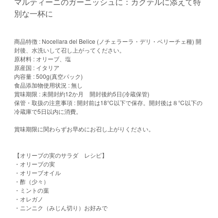
マルティーニのガーニッシュに：カクテルに添えて特
別な一杯に
商品特徴 : Nocellara del Belice (ノチェラーラ・デリ・ベリーチェ種) 開
封後、水洗いして召し上がってください。
原材料 : オリーブ、塩
原産国 : イタリア
内容量 : 500g(真空パック)
食品添加物使用状況 : 無し
賞味期限 : 未開封約12か月 開封後約5日(冷蔵保管)
保管・取扱の注意事項 : 開封前は18℃以下で保存。開封後は８℃以下の
冷蔵庫で5日以内に消費。
賞味期限に関わらずお早めにお召し上がりください。
【オリーブの実のサラダ レシピ】
・オリーブの実
・オリーブオイル
・酢（少々）
・ミントの葉
・オレガノ
・ニンニク（みじん切り）お好みで