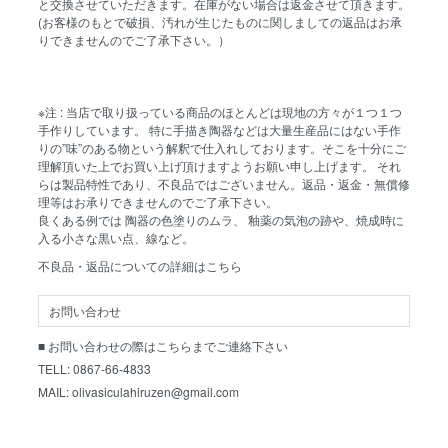
と交換させていただきます。在庫がない場合は返金させて頂きます。
(お客様のもとで破損、汚れが生じたものに関しましての返品はお承
りできませんのでご了承下さい。）
※注 : 当店で取り扱っている商品のほとんどは現地の方々が１つ１つ
手作りしています。 特に手描き陶器などは大量生産品にはない手作
りの”味”のある物という解釈で仕入れしております。そこを十分にご
理解頂いた上でお買い上げ頂けますようお願い申し上げます。 それ
らは製品特性であり、不良品ではございません。返品・返金・無償修
理等はお承りできませんのでご了承下さい。
良くある例では 陶器の色塗りのムラ、 釉薬の気泡の跡や、焼成時に
入る小さな黒い点、線など。
不良品・返品についての詳細はこちら
お問い合わせ
■ お問い合わせの際はこちらまでご連絡下さい
TELL: 0867-66-4833
MAIL: olivasiculahiruzen@gmail.com